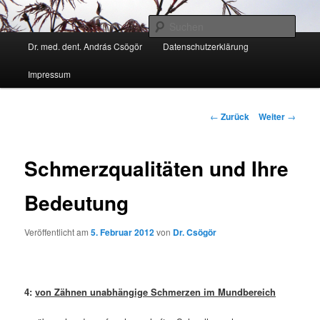
Zum
Kann ich Ihnen weiter helfen?
Inhalt
Such
wechseln
Hauptmenü
Dr. med. dent. András Csögör
Datenschutzerklärung
Zahnarzt Dr. András Csögör
Impressum
Beitrags-
←
Zurück
Weiter
→
Navigation
Schmerzqualitäten und Ihre
Bedeutung
Veröffentlicht am
5. Februar 2012
von
Dr. Csögör
4:
von Zähnen unabhängige Schmerzen im Mundbereich