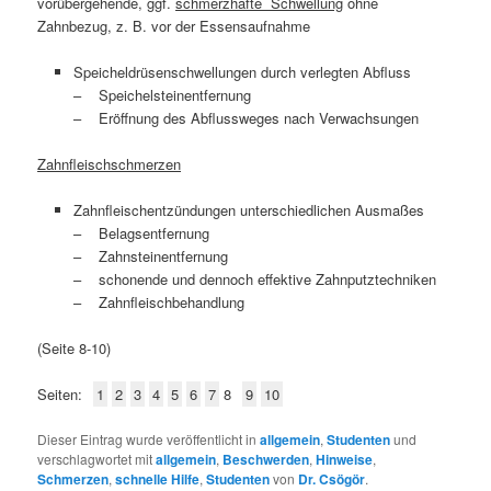
vorübergehende, ggf.
schmerzhafte Schwellung
ohne
Zahnbezug, z. B. vor der Essensaufnahme
Speicheldrüsenschwellungen durch verlegten Abfluss
– Speichelsteinentfernung
– Eröffnung des Abflussweges nach Verwachsungen
Zahnfleischschmerzen
Zahnfleischentzündungen unterschiedlichen Ausmaßes
– Belagsentfernung
– Zahnsteinentfernung
– schonende und dennoch effektive Zahnputztechniken
– Zahnfleischbehandlung
(Seite 8-10)
Seiten:
1
2
3
4
5
6
7
8
9
10
Dieser Eintrag wurde veröffentlicht in
allgemein
,
Studenten
und
verschlagwortet mit
allgemein
,
Beschwerden
,
Hinweise
,
Schmerzen
,
schnelle Hilfe
,
Studenten
von
Dr. Csögör
.