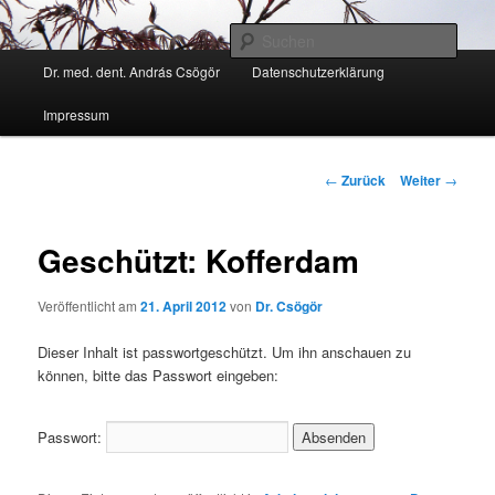
Zum
Kann ich Ihnen weiter helfen?
Inhalt
Such
wechseln
Hauptmenü
Dr. med. dent. András Csögör
Datenschutzerklärung
Zahnarzt Dr. András Csögör
Impressum
Beitrags-
←
Zurück
Weiter
→
Navigation
Geschützt: Kofferdam
Veröffentlicht am
21. April 2012
von
Dr. Csögör
Dieser Inhalt ist passwortgeschützt. Um ihn anschauen zu
können, bitte das Passwort eingeben:
Passwort: