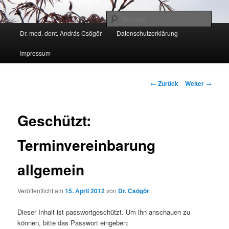
Zum
Kann ich Ihnen weiter helfen?
Inhalt
Such
wechseln
Hauptmenü
Dr. med. dent. András Csögör
Datenschutzerklärung
Zahnarzt Dr. András Csögör
Impressum
Beitrags-
←
Zurück
Weiter
→
Navigation
Geschützt:
Terminvereinbarung
allgemein
Veröffentlicht am
15. April 2012
von
Dr. Csögör
Dieser Inhalt ist passwortgeschützt. Um ihn anschauen zu
können, bitte das Passwort eingeben: