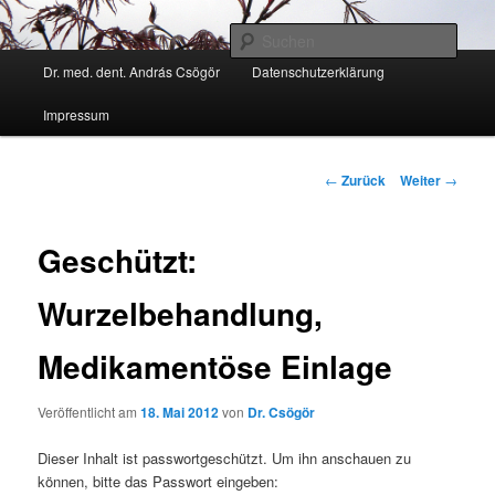
Zum
Kann ich Ihnen weiter helfen?
Inhalt
Such
wechseln
Hauptmenü
Dr. med. dent. András Csögör
Datenschutzerklärung
Zahnarzt Dr. András Csögör
Impressum
Beitrags-
←
Zurück
Weiter
→
Navigation
Geschützt:
Wurzelbehandlung,
Medikamentöse Einlage
Veröffentlicht am
18. Mai 2012
von
Dr. Csögör
Dieser Inhalt ist passwortgeschützt. Um ihn anschauen zu
können, bitte das Passwort eingeben: