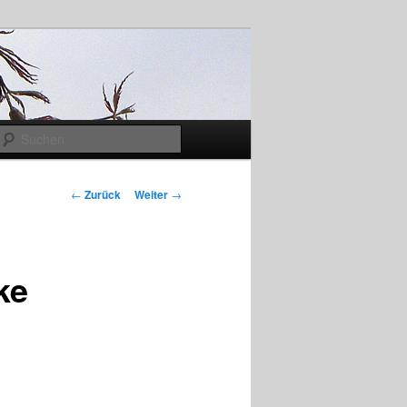
Suchen
Beitrags-
←
Zurück
Weiter
→
Navigation
ke