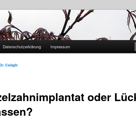
András Csögör
Datenschutzerklärung
Impressum
Dr. Csögör
zelzahnimplantat oder Lüc
assen?