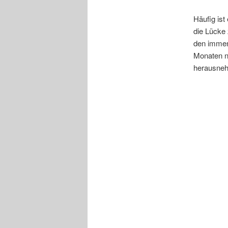
Häufig ist
die Lücke 
den immen
Monaten na
herausnehm