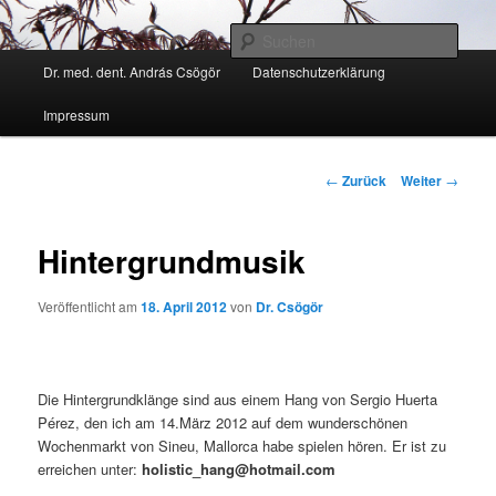
Zum
Kann ich Ihnen weiter helfen?
Inhalt
Such
wechseln
Hauptmenü
Dr. med. dent. András Csögör
Datenschutzerklärung
Zahnarzt Dr. András Csögör
Impressum
Beitrags-
←
Zurück
Weiter
→
Navigation
Hintergrundmusik
Veröffentlicht am
18. April 2012
von
Dr. Csögör
Die Hintergrundklänge sind aus einem Hang von Sergio Huerta
Pérez, den ich am 14.März 2012 auf dem wunderschönen
Wochenmarkt von Sineu, Mallorca habe spielen hören. Er ist zu
erreichen unter:
holistic_hang@hotmail.com