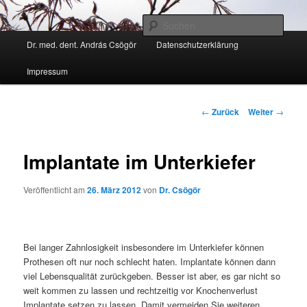
Zum
Kann ich Ihnen weiter helfen?
Inhalt
Such
wechseln
Hauptmenü
Dr. med. dent. András Csögör
Datenschutzerklärung
Zahnarzt Dr. András Csögör
Impressum
Beitrags-
←
Zurück
Weiter
→
Navigation
Implantate im Unterkiefer
Veröffentlicht am
26. März 2012
von
Dr. Csögör
Bei langer Zahnlosigkeit insbesondere im Unterkiefer können
Prothesen oft nur noch schlecht haten. Implantate können dann
viel Lebensqualität zurückgeben. Besser ist aber, es gar nicht so
weit kommen zu lassen und rechtzeitig vor Knochenverlust
Implantate setzen zu lassen. Damit vermeiden Sie weiteren