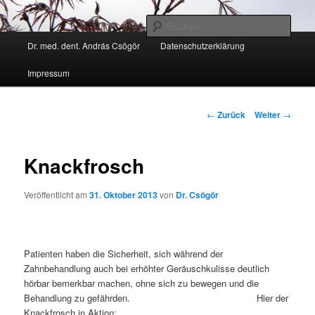
Zum
Kann ich Ihnen weiter helfen?
Inhalt
Such
wechseln
Hauptmenü
Dr. med. dent. András Csögör
Datenschutzerklärung
Zahnarzt Dr. András Csögör
Impressum
Beitrags-
←
Zurück
Weiter
→
Navigation
Knackfrosch
Veröffentlicht am
31. Oktober 2013
von
Dr. Csögör
Patienten haben die Sicherheit, sich während der
Zahnbehandlung auch bei erhöhter Geräuschkulisse deutlich
hörbar bemerkbar machen, ohne sich zu bewegen und die
Behandlung zu gefährden. Hier der
Knackfrosch in Aktion: