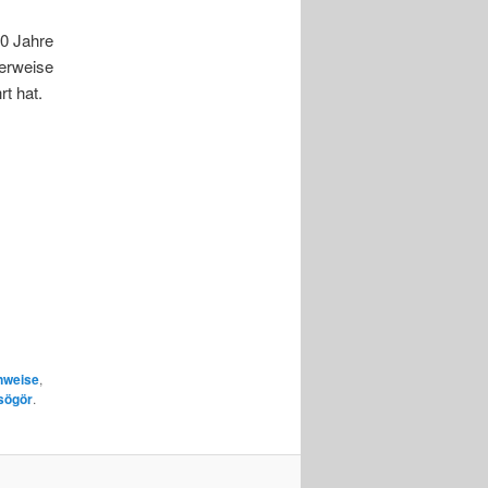
10 Jahre
herweise
t hat.
nweise
,
sögör
.