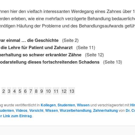
 Ihnen hier den vielfach interessanten Werdegang eines Zahnes über 
erden erleben, wie eine mehrfach verzögerte Behandlung bedauerlic
unnötigen Häufung der Probleme und des Behandlungsaufwands geführ
ar einmal … die Geschichte
(Seite 2)
die Lehre für Patient und Zahnarzt
(Seite 11)
erhaltung so schwer erkrankter Zähne
(Seite 12)
odarstellung dieses fortschreitenden Schadens
(Seite 13)
2
3
4
5
6
7
8
9
10
11
12
13
ag wurde veröffentlicht in
Kollegen
,
Studenten
,
Wissen
und verschlagwortet mit
Hi
tudenten
,
Videos
,
Vorsicht
,
Wissen
,
Wurzelbehandlung
,
Zahnerhaltung
von
Dr. C
 Link zum Eintrag
.