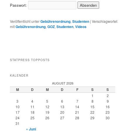
Passwort:
Veröffentlicht unter
Gebührenordnung
,
Studenten
|
Verschlagwortet
mit
Gebührenordnung
,
GOZ
,
Studenten
,
Videos
STATPRESS TOPPOSTS
KALENDER
AUGUST 2026
M
D
M
D
F
S
S
1
2
3
4
5
6
7
8
9
10
11
12
13
14
15
16
17
18
19
20
21
22
23
24
25
26
27
28
29
30
31
« Juni