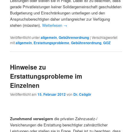
Leistungen oder stellen sie in Frage. Dabei ist zu beachten, dass
gerade Privatleistungen keiner Solidargemeinschaft geschuldeten
Budgetierung und Einschränkungen unterliegen und den
Anspruchsberechtigten daher umfangreicher zur Verfügung
stehen (müssten).
Weiterlesen
→
Veröffentlicht unter
allgemein
,
Gebührenordnung
|
Verschlagwortet
mit
allgemein
,
Erstattungsprobleme
,
Gebührenordnung
,
GOZ
Hinweise zu
Erstattungsprobleme im
Einzelnen
Veröffentlicht am
15. Februar 2012
von
Dr. Csögör
Zunehmend verweigern
die privaten Zahnzusatz-/
Versicherungen die Erstattung berechtigter zahnärztlicher
Leistungen oder stellen sie in Frage. Dabei ist zu beachten, dass