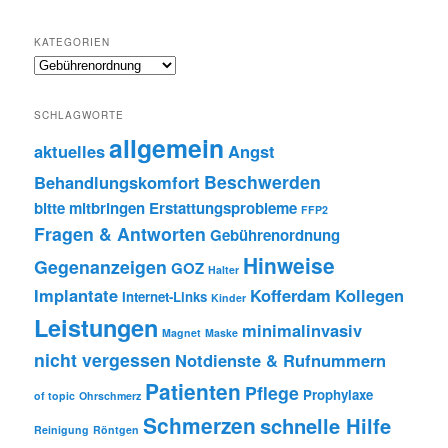
KATEGORIEN
SCHLAGWORTE
allgemein
aktuelles
Angst
Beschwerden
Behandlungskomfort
bitte mitbringen
Erstattungsprobleme
FFP2
Fragen & Antworten
Gebührenordnung
Hinweise
Gegenanzeigen
GOZ
Halter
Implantate
Kofferdam
Kollegen
Internet-Links
Kinder
Leistungen
minimalinvasiv
Magnet
Maske
nicht vergessen
Notdienste & Rufnummern
Patienten
Pflege
Prophylaxe
of topic
Ohrschmerz
Schmerzen
schnelle Hilfe
Reinigung
Röntgen