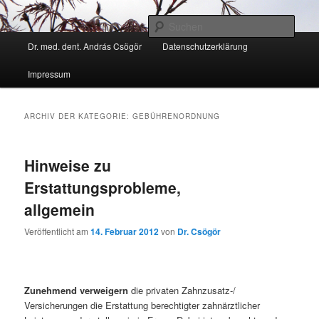
Zum
Zum
Kann ich Ihnen weiter helfen?
Inhalt
sekundären
Such
wechseln
Inhalt
Hauptmenü
Dr. med. dent. András Csögör
Datenschutzerklärung
wechseln
Zahnarzt Dr. András Csögör
Impressum
ARCHIV DER KATEGORIE:
GEBÜHRENORDNUNG
Hinweise zu
Erstattungsprobleme,
allgemein
Veröffentlicht am
14. Februar 2012
von
Dr. Csögör
Zunehmend verweigern
die privaten Zahnzusatz-/
Versicherungen die Erstattung berechtigter zahnärztlicher