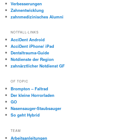
Verbesserungen
Zahnentwicklung
zahnmedizinisches Alumni
NOTFALL-LINKS
AcciDent Android
AcciDent iPhone/ iPad
Dentaltrauma-Guide
Notdienste der Region
zahnärztlicher Notdienst GF
OF TOPIC
Brompton – Faltrad
Der kleine Horrorladen
GO
Nasensauger-Staubsauger
So geht Hybrid
TEAM
Arbeitsanleitungen