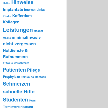
Hinweise
Halter
Implantate
Internet-Links
Kofferdam
Kinder
Kollegen
Leistungen
Magnet
minimalinvasiv
Maske
nicht vergessen
Notdienste &
Rufnummern
of topic
Ohrschmerz
Patienten
Pflege
Prophylaxe
Reinigung
Röntgen
Schmerzen
schnelle Hilfe
Studenten
Team
Terminvereinbarung