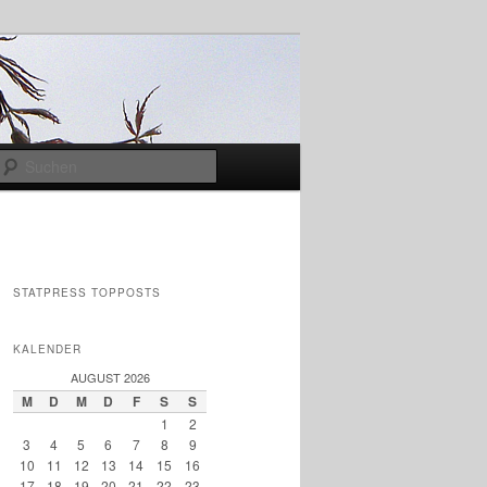
Suchen
STATPRESS TOPPOSTS
KALENDER
AUGUST 2026
M
D
M
D
F
S
S
1
2
3
4
5
6
7
8
9
10
11
12
13
14
15
16
17
18
19
20
21
22
23