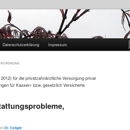
András Csögör
Datenschutzerklärung
Impressum
ENORDNUNG
2) für die privatzahnärztliche Versorgung privat
ungen für Kassen- bzw. gesetzlich Versicherte
tattungsprobleme,
on
Dr. Csögör