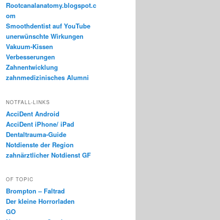
Rootcanalanatomy.blogspot.c
om
Smoothdentist auf YouTube
unerwünschte Wirkungen
Vakuum-Kissen
Verbesserungen
Zahnentwicklung
zahnmedizinisches Alumni
NOTFALL-LINKS
AcciDent Android
AcciDent iPhone/ iPad
Dentaltrauma-Guide
Notdienste der Region
zahnärztlicher Notdienst GF
OF TOPIC
Brompton – Faltrad
Der kleine Horrorladen
GO