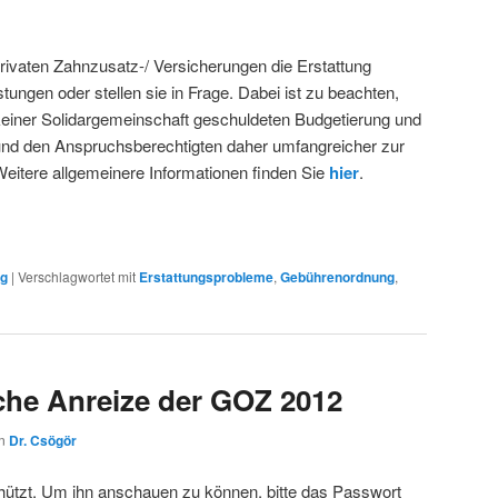
rivaten Zahnzusatz-/ Versicherungen die Erstattung
stungen oder stellen sie in Frage. Dabei ist zu beachten,
keiner Solidargemeinschaft geschuldeten Budgetierung und
und den Anspruchsberechtigten daher umfangreicher zur
eitere allgemeinere Informationen finden Sie
hier
.
ng
|
Verschlagwortet mit
Erstattungsprobleme
,
Gebührenordnung
,
che Anreize der GOZ 2012
on
Dr. Csögör
chützt. Um ihn anschauen zu können, bitte das Passwort